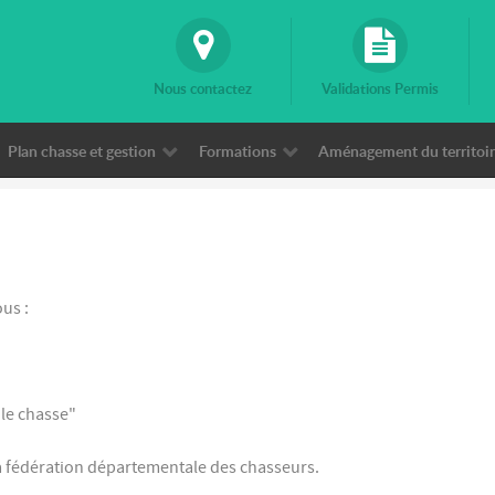
Nous contactez
Validations Permis
Plan chasse et gestion
Formations
Aménagement du territoire
us :
ile chasse"
la fédération départementale des chasseurs.