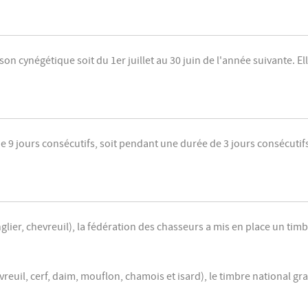
ison cynégétique soit du 1er juillet au 30 juin de l'année suivante. 
e 9 jours consécutifs, soit pendant une durée de 3 jours consécuti
glier, chevreuil), la fédération des chasseurs a mis en place un tim
reuil, cerf, daim, mouflon, chamois et isard), le timbre national gra