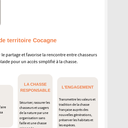
de territoire Cocagne
r le partage et favorise la rencontre entre chasseurs
plaide pour un accès simplifié à la chasse.
LA CHASSE
L'ENGAGEMENT
RESPONSABLE
Transmettre les valeurs et
Sécuriser, rassurer les
tradition de la chasse
faire
chasseurs et usagers
française auprès des
 sa
de la nature par une
nouvelles générations,
organisation sans
préserver les habitats et
faille et une chasse
les espèces.