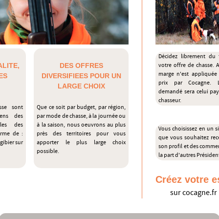
Décidez librement du 
LITE,
DES OFFRES
votre offre de chasse.
marge n'est appliquée
ES
DIVERSIFIEES POUR UN
prix par Cocagne. 
LARGE CHOIX
demandé sera celui pay
chasseur.
sse sont
Que ce soit par budget, par région,
iens des
par mode de chasse, à la journée ou
ales des
à la saison, nous oeuvrons au plus
Vous choisissez en un si
erme de :
près des territoires pour vous
que vous souhaitez rec
gibier sur
apporter le plus large choix
son profil et des commen
possible.
la part d'autres Président
Créez votre e
sur cocagne.fr 