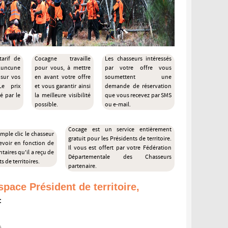
tarif de
Cocagne travaille
Les chasseurs intéressés
 Auncune
pour vous, à mettre
par votre offre vous
 sur vos
en avant votre offre
soumettent une
Le prix
et vous garantir ainsi
demande de réservation
é par le
la meilleure visibilité
que vous recevez par SMS
possible.
ou e-mail.
Cocage est un service entièrement
mple clic le chasseur
gratuit pour les Présidents de territoire.
evoir en fonction de
Il vous est offert par votre Fédération
taires qu'il a reçu de
Départementale des Chasseurs
s de territoires.
partenaire.
space Président de territoire,
: