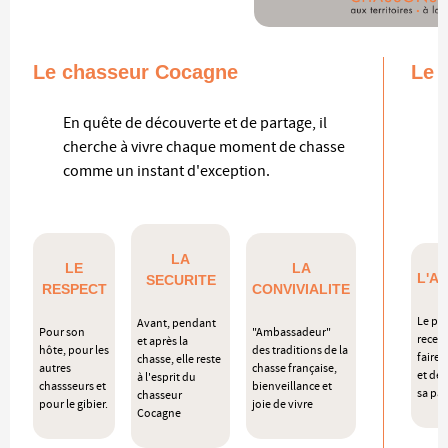
Le chasseur Cocagne
Le 
En quête de découverte et de partage, il
I
cherche à vivre chaque moment de chasse
r
comme un instant d'exception.
p
LA
LE
LA
L'A
SECURITE
RESPECT
CONVIVIALITE
Le pla
Avant, pendant
Pour son
"Ambassadeur"
recevo
et après la
hôte, pour les
des traditions de la
faire 
chasse, elle reste
autres
chasse française,
et de 
à l'esprit du
chassseurs et
bienveillance et
sa pas
chasseur
pour le gibier.
joie de vivre
Cocagne