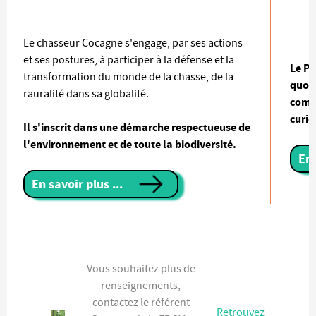
Le chasseur Cocagne s'engage, par ses actions
et ses postures, à participer à la défense et la
Le Pr
transformation du monde de la chasse, de la
quot
rauralité dans sa globalité.
comm
curie
Il s'inscrit dans une démarche respectueuse de
l'environnement et de toute la biodiversité.
En 
En savoir plus ...
Vous souhaitez plus de
renseignements,
contactez le référent
Retrouvez