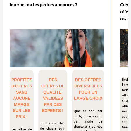
internet ou les petites annonces ?
Créez
référ
reste
PROFITEZ
DES
DES OFFRES
Décid
libre
D'OFFRES
OFFRES DE
DIVERSIFIEES
tarif
SANS
QUALITE,
POUR UN
off
AUCUNE
VALIDEES
LARGE CHOIX
chass
MARGE
PAR DES
Aunc
SUR LES
EXPERTS !
Que ce soit par
marg
budget, par région,
PRIX !
appli
par mode de
vos p
Toutes les offres
chasse, à la journée
Coca
de chasse sont
Les offres de