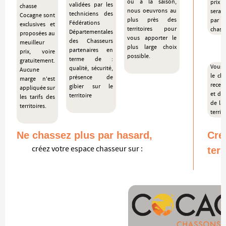
ou à la saison,
prix 
validées par les
chasse
nous oeuvrons au
sera c
techniciens des
Cocagne sont
plus près des
pa
Fédérations
exclusives et
territoires pour
chass
Départementales
proposées au
vous apporter le
des Chasseurs
meuilleur
plus large choix
partenaires en
prix, voire
possible.
terme de :
gratuitement.
Vous c
qualité, sécurité,
Aucune
le ch
présence de
marge n'est
recevo
gibier sur le
appliquée sur
et de
territoire
les tarifs des
de la 
territoires.
territo
Ne chassez plus par hasard,
Cré
créez votre espace chasseur sur :
terr
s